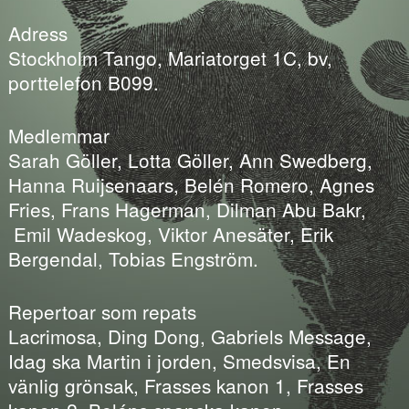
Adress
Stockholm Tango, Mariatorget 1C, bv,
porttelefon B099.
Medlemmar
Sarah Göller, Lotta Göller, Ann Swedberg,
Hanna Ruijsenaars, Belén Romero, Agnes
Fries, Frans Hagerman, Dilman Abu Bakr,
Emil Wadeskog, Viktor Anesäter, Erik
Bergendal, Tobias Engström.
Repertoar som repats
Lacrimosa, Ding Dong, Gabriels Message,
Idag ska Martin i jorden, Smedsvisa, En
vänlig grönsak, Frasses kanon 1, Frasses