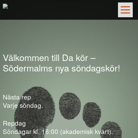
Välkommen till Da kör –
Södermalms nya söndagskör!
Nästa rep
Varje söndag.
Repdag
Söndagar kl. 16:00 (akademisk kvart).