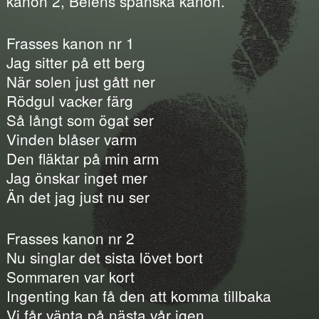
kanon 2, Beléns spanska kanon.
Frasses kanon nr 1
Jag sitter på ett berg
När solen just gått ner
Rödgul vacker färg
Så långt som ögat ser
Vinden blåser varm
Den fläktar på min arm
Jag önskar inget mer
Än det jag just nu ser
Frasses kanon nr 2
Nu singlar det sista lövet bort
Sommaren var kort
Ingenting kan få den att komma tillbaka
Vi får vänta på nästa vår igen